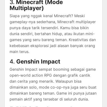
3.
Minecraft (Mode
Multiplayer)
Siapa yang nggak kenal Minecraft? Meski
gameplay-nya sederhana, Minecraft multiplayer
punya daya tarik tersendiri. Kamu bisa bikin
dunia sendiri, bertahan hidup, atau ikutan mini-
games yang seru bareng teman. Kreativitas dan
kebebasan eksplorasi jadi alasan banyak orang
main terus.
4.
Genshin Impact
Genshin Impact sempat booming sebagai game
open-world action RPG dengan grafik cantik
dan cerita yang menarik. Walaupun bisa
dimainkan solo, mode co-op-nya juga seru buat
dimainkan bareng teman. Game ini punya jutaan
pemain aktif yang tersebar di seluruh dunia.