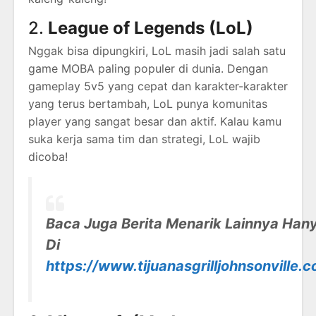
2.
League of Legends (LoL)
Nggak bisa dipungkiri, LoL masih jadi salah satu
game MOBA paling populer di dunia. Dengan
gameplay 5v5 yang cepat dan karakter-karakter
yang terus bertambah, LoL punya komunitas
player yang sangat besar dan aktif. Kalau kamu
suka kerja sama tim dan strategi, LoL wajib
dicoba!
Baca Juga Berita Menarik Lainnya Han
Di
https://www.tijuanasgrilljohnsonville.