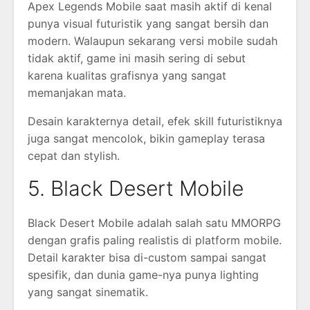
Apex Legends Mobile
saat masih aktif di kenal
punya visual futuristik yang sangat bersih dan
modern. Walaupun sekarang versi mobile sudah
tidak aktif, game ini masih sering di sebut
karena kualitas grafisnya yang sangat
memanjakan mata.
Desain karakternya detail, efek skill futuristiknya
juga sangat mencolok, bikin gameplay terasa
cepat dan stylish.
5. Black Desert Mobile
Black Desert Mobile
adalah salah satu MMORPG
dengan grafis paling realistis di platform mobile.
Detail karakter bisa di-custom sampai sangat
spesifik, dan dunia game-nya punya lighting
yang sangat sinematik.