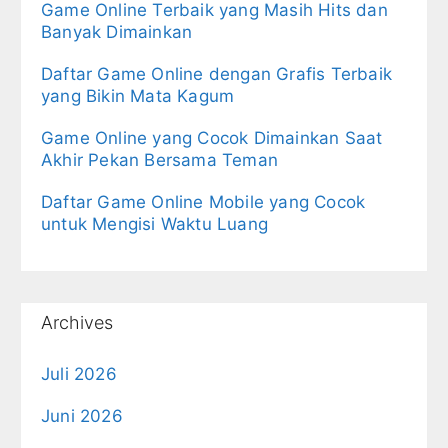
Game Online Terbaik yang Masih Hits dan
Banyak Dimainkan
Daftar Game Online dengan Grafis Terbaik
yang Bikin Mata Kagum
Game Online yang Cocok Dimainkan Saat
Akhir Pekan Bersama Teman
Daftar Game Online Mobile yang Cocok
untuk Mengisi Waktu Luang
Archives
Juli 2026
Juni 2026