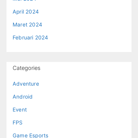
April 2024
Maret 2024
Februari 2024
Categories
Adventure
Android
Event
FPS
Game Esports