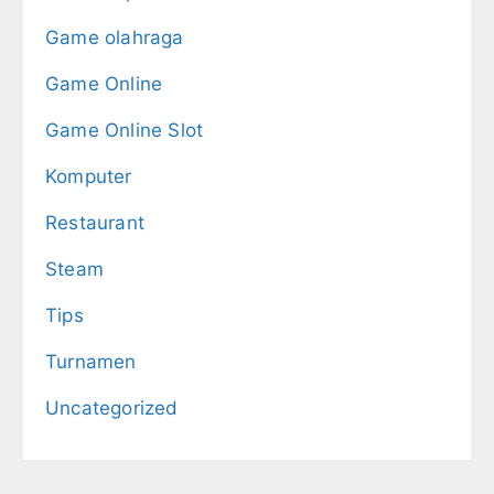
Game olahraga
Game Online
Game Online Slot
Komputer
Restaurant
Steam
Tips
Turnamen
Uncategorized