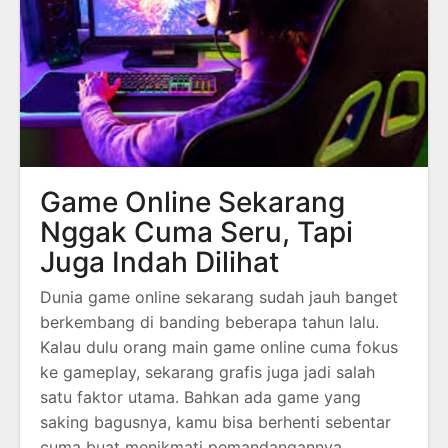
Game Online Sekarang
Nggak Cuma Seru, Tapi
Juga Indah Dilihat
Dunia game online sekarang sudah jauh banget
berkembang di banding beberapa tahun lalu.
Kalau dulu orang main game online cuma fokus
ke gameplay, sekarang grafis juga jadi salah
satu faktor utama. Bahkan ada game yang
saking bagusnya, kamu bisa berhenti sebentar
cuma buat menikmati pemandangannya.