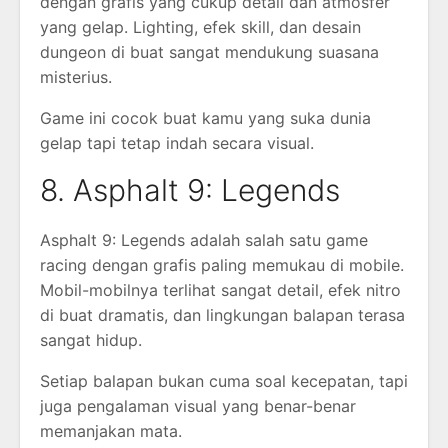
dengan grafis yang cukup detail dan atmosfer
yang gelap. Lighting, efek skill, dan desain
dungeon di buat sangat mendukung suasana
misterius.
Game ini cocok buat kamu yang suka dunia
gelap tapi tetap indah secara visual.
8. Asphalt 9: Legends
Asphalt 9: Legends
adalah salah satu game
racing dengan grafis paling memukau di mobile.
Mobil-mobilnya terlihat sangat detail, efek nitro
di buat dramatis, dan lingkungan balapan terasa
sangat hidup.
Setiap balapan bukan cuma soal kecepatan, tapi
juga pengalaman visual yang benar-benar
memanjakan mata.