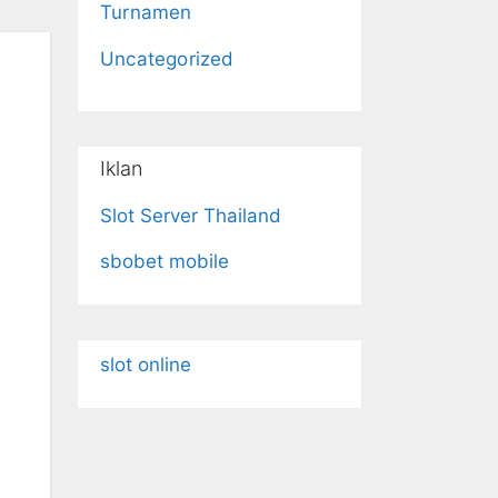
Turnamen
Uncategorized
Iklan
Slot Server Thailand
sbobet mobile
slot online