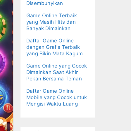
Disembunyikan
Game Online Terbaik
yang Masih Hits dan
Banyak Dimainkan
Daftar Game Online
dengan Grafis Terbaik
yang Bikin Mata Kagum
Game Online yang Cocok
Dimainkan Saat Akhir
Pekan Bersama Teman
Daftar Game Online
Mobile yang Cocok untuk
Mengisi Waktu Luang