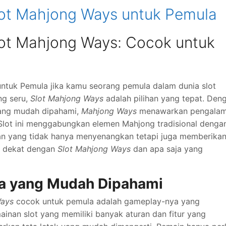
lot Mahjong Ways untuk Pemula
ot Mahjong Ways: Cocok untuk
ntuk Pemula jika kamu seorang pemula dalam dunia slot
ng seru,
Slot Mahjong Ways
adalah pilihan yang tepat. Den
ang mudah dipahami,
Mahjong Ways
menawarkan pengala
Slot ini menggabungkan elemen Mahjong tradisional denga
nan yang tidak hanya menyenangkan tetapi juga memberika
h dekat dengan
Slot Mahjong Ways
dan apa saja yang
a yang Mudah Dipahami
Ways
cocok untuk pemula adalah gameplay-nya yang
inan slot yang memiliki banyak aturan dan fitur yang