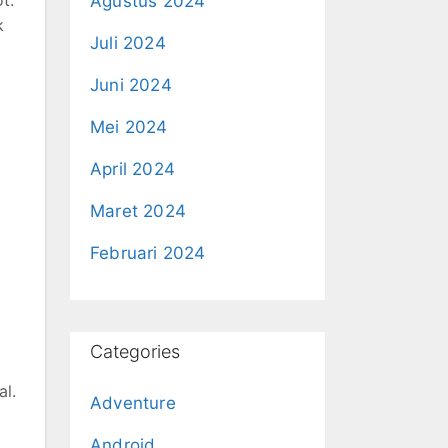
t.
Agustus 2024
k
Juli 2024
Juni 2024
Mei 2024
April 2024
Maret 2024
Februari 2024
Categories
l.
Adventure
Android