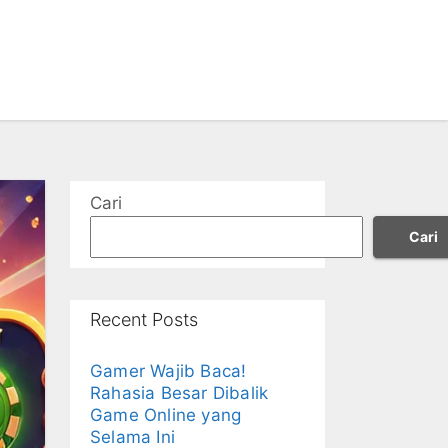
Cari
Cari
Recent Posts
Gamer Wajib Baca!
Rahasia Besar Dibalik
Game Online yang
Selama Ini