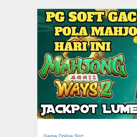
Game Online Slot