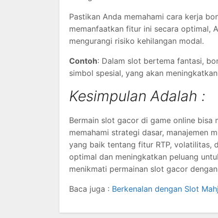
Pastikan Anda memahami cara kerja bonu
memanfaatkan fitur ini secara optimal,
mengurangi risiko kehilangan modal.
Contoh
: Dalam slot bertema fantasi, bo
simbol spesial, yang akan meningkatkan
Kesimpulan Adalah :
Bermain slot gacor di game online bis
memahami strategi dasar, manajemen 
yang baik tentang fitur RTP, volatilita
optimal dan meningkatkan peluang untu
menikmati permainan slot gacor dengan l
Baca juga :
Berkenalan dengan Slot Mah