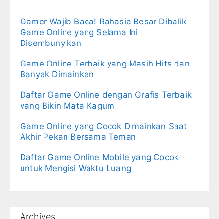
Gamer Wajib Baca! Rahasia Besar Dibalik
Game Online yang Selama Ini
Disembunyikan
Game Online Terbaik yang Masih Hits dan
Banyak Dimainkan
Daftar Game Online dengan Grafis Terbaik
yang Bikin Mata Kagum
Game Online yang Cocok Dimainkan Saat
Akhir Pekan Bersama Teman
Daftar Game Online Mobile yang Cocok
untuk Mengisi Waktu Luang
Archives