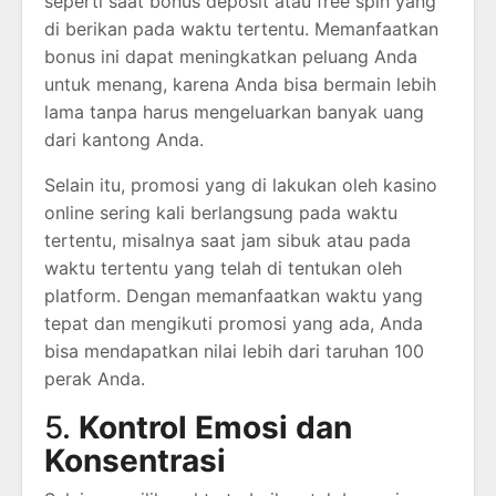
seperti saat bonus deposit atau free spin yang
di berikan pada waktu tertentu. Memanfaatkan
bonus ini dapat meningkatkan peluang Anda
untuk menang, karena Anda bisa bermain lebih
lama tanpa harus mengeluarkan banyak uang
dari kantong Anda.
Selain itu, promosi yang di lakukan oleh kasino
online sering kali berlangsung pada waktu
tertentu, misalnya saat jam sibuk atau pada
waktu tertentu yang telah di tentukan oleh
platform. Dengan memanfaatkan waktu yang
tepat dan mengikuti promosi yang ada, Anda
bisa mendapatkan nilai lebih dari taruhan 100
perak Anda.
5.
Kontrol Emosi dan
Konsentrasi