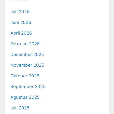
Juli 2026
Juni 2026
April 2026
Februari 2026
Desember 2025
November 2025
Oktober 2025
September 2025
Agustus 2025
Juli 2025