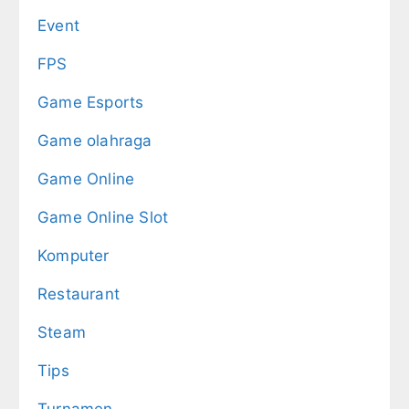
Event
FPS
Game Esports
Game olahraga
Game Online
Game Online Slot
Komputer
Restaurant
Steam
Tips
Turnamen