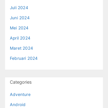
Juli 2024
Juni 2024
Mei 2024
April 2024
Maret 2024
Februari 2024
Categories
Adventure
Android