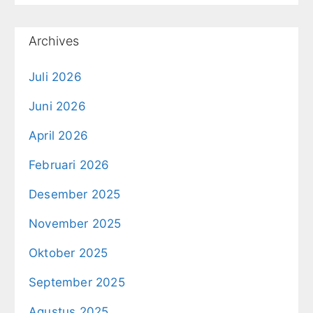
Archives
Juli 2026
Juni 2026
April 2026
Februari 2026
Desember 2025
November 2025
Oktober 2025
September 2025
Agustus 2025