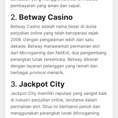
pembayaran yang aman dan cepat.
2.
Betway Casino
Betway Casino adalah nama besar di dunia
perjudian online yang telah beroperasi sejak
2006. Dengan pengalaman lebih dari satu
dekade, Betway menawarkan permainan slot
dari Microgaming dan NetEnt, dua pengembang
perangkat lunak terkemuka. Betway dikenal
dengan layanan pelanggan yang ramah dan
berbagai promosi menarik.
3.
Jackpot City
Jackpot City memiliki reputasi yang sangat baik
di industri perjudian online, terutama dalam
permainan slot. Situs ini berlisensi penuh dan
menggunakan perangkat lunak Microgaming