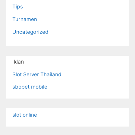
Tips
Turnamen
Uncategorized
Iklan
Slot Server Thailand
sbobet mobile
slot online