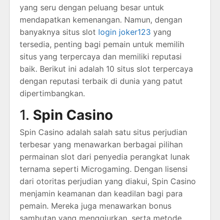
yang seru dengan peluang besar untuk
mendapatkan kemenangan. Namun, dengan
banyaknya situs slot
login joker123
yang
tersedia, penting bagi pemain untuk memilih
situs yang terpercaya dan memiliki reputasi
baik. Berikut ini adalah 10 situs slot terpercaya
dengan reputasi terbaik di dunia yang patut
dipertimbangkan.
1.
Spin Casino
Spin Casino adalah salah satu situs perjudian
terbesar yang menawarkan berbagai pilihan
permainan slot dari penyedia perangkat lunak
ternama seperti Microgaming. Dengan lisensi
dari otoritas perjudian yang diakui, Spin Casino
menjamin keamanan dan keadilan bagi para
pemain. Mereka juga menawarkan bonus
sambutan yang menggiurkan, serta metode