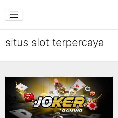
Skip
to
content
situs slot terpercaya