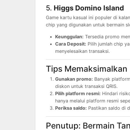
5.
Higgs Domino Island
Game kartu kasual ini populer di kal
chip yang digunakan untuk bermain slo
Keunggulan:
Tersedia promo men
Cara Deposit:
Pilih jumlah chip ya
menyelesaikan transaksi.
Tips Memaksimalkan 
Gunakan promo:
Banyak platform
diskon untuk transaksi QRIS.
Pilih platform resmi:
Hindari risi
hanya melalui platform resmi sep
Periksa saldo:
Pastikan saldo di 
Penutup: Bermain Ta