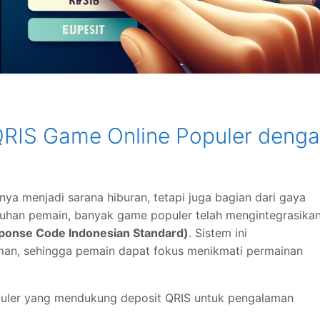
RIS Game Online Populer deng
ya menjadi sarana hiburan, tetapi juga bagian dari gaya
tuhan pemain, banyak game populer telah mengintegrasika
sponse Code Indonesian Standard)
. Sistem ini
man, sehingga pemain dapat fokus menikmati permainan
opuler yang mendukung deposit QRIS untuk pengalaman