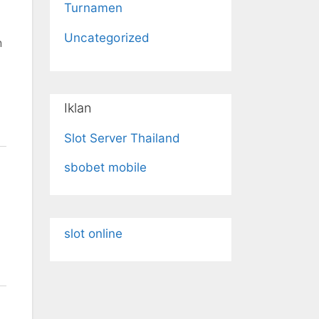
Turnamen
Uncategorized
n
Iklan
Slot Server Thailand
sbobet mobile
slot online