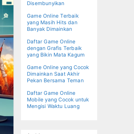
Disembunyikan
Game Online Terbaik
yang Masih Hits dan
Banyak Dimainkan
Daftar Game Online
dengan Grafis Terbaik
yang Bikin Mata Kagum
Game Online yang Cocok
Dimainkan Saat Akhir
Pekan Bersama Teman
Daftar Game Online
Mobile yang Cocok untuk
Mengisi Waktu Luang