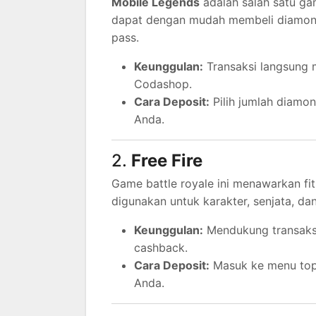
Mobile Legends
adalah salah satu ga
dapat dengan mudah membeli diamond 
pass.
Keunggulan:
Transaksi langsung m
Codashop.
Cara Deposit:
Pilih jumlah diamon
Anda.
2.
Free Fire
Game battle royale ini menawarkan fi
digunakan untuk karakter, senjata, dan
Keunggulan:
Mendukung transaks
cashback.
Cara Deposit:
Masuk ke menu top-u
Anda.