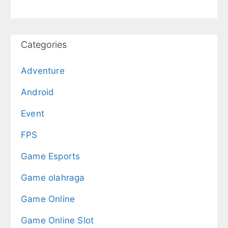
Categories
Adventure
Android
Event
FPS
Game Esports
Game olahraga
Game Online
Game Online Slot