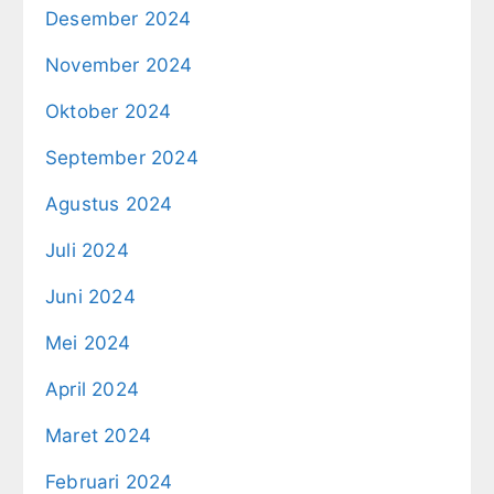
Desember 2024
November 2024
Oktober 2024
September 2024
Agustus 2024
Juli 2024
Juni 2024
Mei 2024
April 2024
Maret 2024
Februari 2024