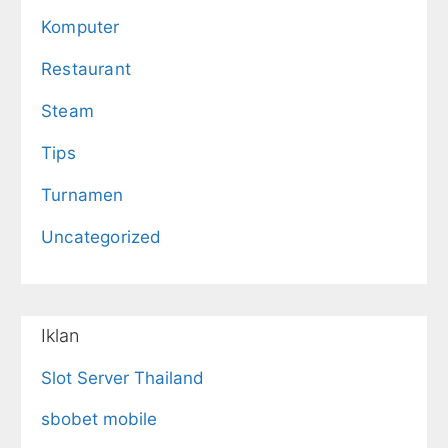
Komputer
Restaurant
Steam
Tips
Turnamen
Uncategorized
Iklan
Slot Server Thailand
sbobet mobile