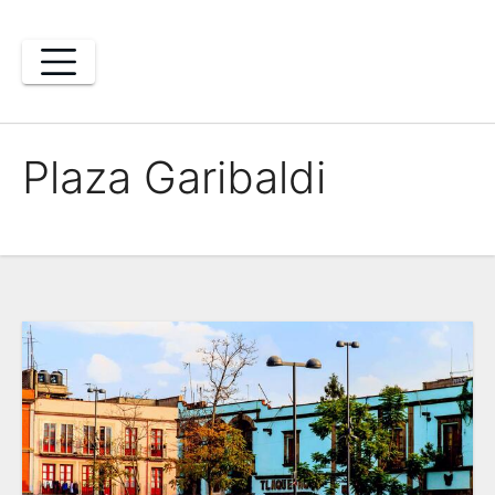
Skip
to
content
Plaza Garibaldi