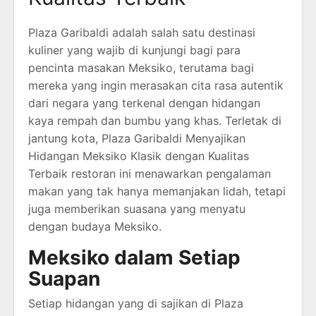
Plaza Garibaldi adalah salah satu destinasi
kuliner yang wajib di kunjungi bagi para
pencinta masakan Meksiko, terutama bagi
mereka yang ingin merasakan cita rasa autentik
dari negara yang terkenal dengan hidangan
kaya rempah dan bumbu yang khas. Terletak di
jantung kota, Plaza Garibaldi Menyajikan
Hidangan Meksiko Klasik dengan Kualitas
Terbaik restoran ini menawarkan pengalaman
makan yang tak hanya memanjakan lidah, tetapi
juga memberikan suasana yang menyatu
dengan budaya Meksiko.
Meksiko dalam Setiap
Suapan
Setiap hidangan yang di sajikan di Plaza