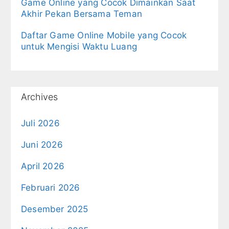
Game Online yang Cocok Dimainkan Saat
Akhir Pekan Bersama Teman
Daftar Game Online Mobile yang Cocok
untuk Mengisi Waktu Luang
Archives
Juli 2026
Juni 2026
April 2026
Februari 2026
Desember 2025