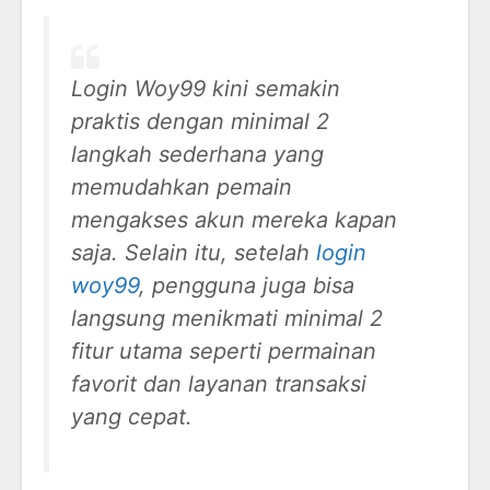
Login Woy99 kini semakin
praktis dengan minimal 2
langkah sederhana yang
memudahkan pemain
mengakses akun mereka kapan
saja. Selain itu, setelah
login
woy99
, pengguna juga bisa
langsung menikmati minimal 2
fitur utama seperti permainan
favorit dan layanan transaksi
yang cepat.