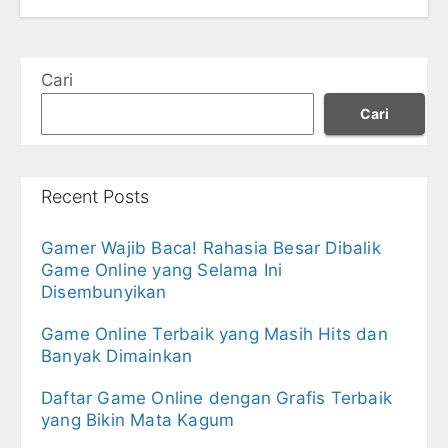
Cari
Cari
Recent Posts
Gamer Wajib Baca! Rahasia Besar Dibalik
Game Online yang Selama Ini
Disembunyikan
Game Online Terbaik yang Masih Hits dan
Banyak Dimainkan
Daftar Game Online dengan Grafis Terbaik
yang Bikin Mata Kagum