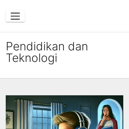
Skip
to
content
Pendidikan dan
Teknologi