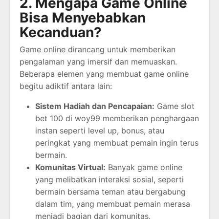
2. Mengapa Game Online
Bisa Menyebabkan
Kecanduan?
Game online dirancang untuk memberikan
pengalaman yang imersif dan memuaskan.
Beberapa elemen yang membuat game online
begitu adiktif antara lain:
Sistem Hadiah dan Pencapaian:
Game
slot
bet 100 di woy99
memberikan penghargaan
instan seperti level up, bonus, atau
peringkat yang membuat pemain ingin terus
bermain.
Komunitas Virtual:
Banyak game online
yang melibatkan interaksi sosial, seperti
bermain bersama teman atau bergabung
dalam tim, yang membuat pemain merasa
menjadi bagian dari komunitas.