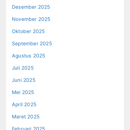
Desember 2025
November 2025
Oktober 2025
September 2025
Agustus 2025
Juli 2025
Juni 2025
Mei 2025
April 2025
Maret 2025
Februari 2025