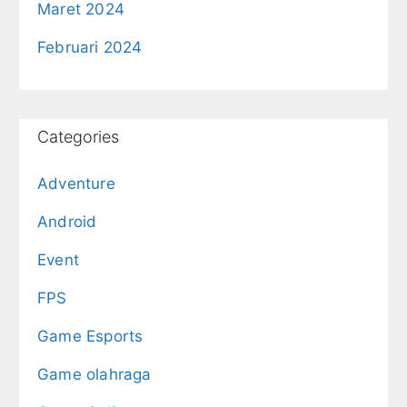
Maret 2024
Februari 2024
Categories
Adventure
Android
Event
FPS
Game Esports
Game olahraga