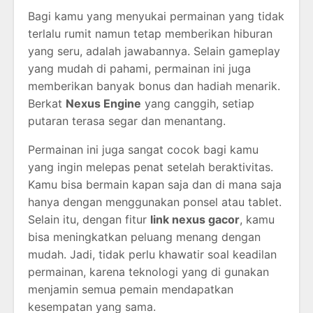
Bagi kamu yang menyukai permainan yang tidak
terlalu rumit namun tetap memberikan hiburan
yang seru, adalah jawabannya. Selain gameplay
yang mudah di pahami, permainan ini juga
memberikan banyak bonus dan hadiah menarik.
Berkat
Nexus Engine
yang canggih, setiap
putaran terasa segar dan menantang.
Permainan ini juga sangat cocok bagi kamu
yang ingin melepas penat setelah beraktivitas.
Kamu bisa bermain kapan saja dan di mana saja
hanya dengan menggunakan ponsel atau tablet.
Selain itu, dengan fitur
link nexus gacor
, kamu
bisa meningkatkan peluang menang dengan
mudah. Jadi, tidak perlu khawatir soal keadilan
permainan, karena teknologi yang di gunakan
menjamin semua pemain mendapatkan
kesempatan yang sama.