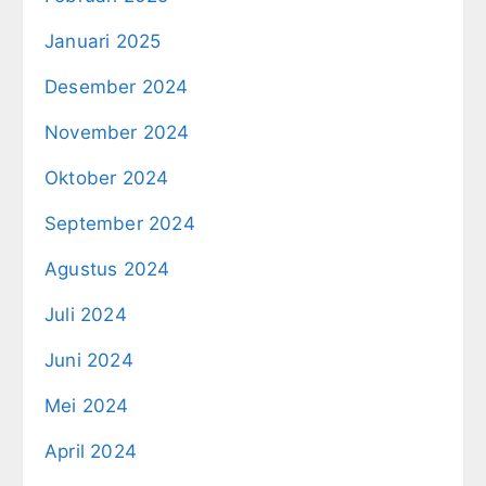
Januari 2025
Desember 2024
November 2024
Oktober 2024
September 2024
Agustus 2024
Juli 2024
Juni 2024
Mei 2024
April 2024