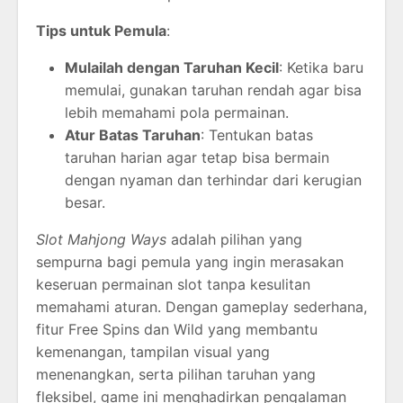
Tips untuk Pemula
:
Mulailah dengan Taruhan Kecil
: Ketika baru
memulai, gunakan taruhan rendah agar bisa
lebih memahami pola permainan.
Atur Batas Taruhan
: Tentukan batas
taruhan harian agar tetap bisa bermain
dengan nyaman dan terhindar dari kerugian
besar.
Slot Mahjong Ways
adalah pilihan yang
sempurna bagi pemula yang ingin merasakan
keseruan permainan slot tanpa kesulitan
memahami aturan. Dengan gameplay sederhana,
fitur Free Spins dan Wild yang membantu
kemenangan, tampilan visual yang
menenangkan, serta pilihan taruhan yang
fleksibel, game ini menghadirkan pengalaman