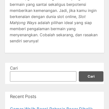
bermain yang santai sekaligus berpotensi
memberikan kemenangan. Jadi, jika kamu ingin
berkenalan dengan dunia slot online,
Slot
Mahjong Ways
adalah pilihan ideal yang siap
memberi pengalaman bermain yang
menyenangkan. Cobalah sekarang, dan rasakan
sendiri serunya!
Cari
Cari
Recent Posts
Gamer Wajib Baca! Rahasia Besar Dibalik