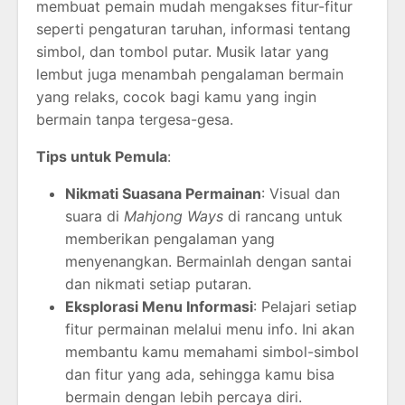
membuat pemain mudah mengakses fitur-fitur
seperti pengaturan taruhan, informasi tentang
simbol, dan tombol putar. Musik latar yang
lembut juga menambah pengalaman bermain
yang relaks, cocok bagi kamu yang ingin
bermain tanpa tergesa-gesa.
Tips untuk Pemula
:
Nikmati Suasana Permainan
: Visual dan
suara di
Mahjong Ways
di rancang untuk
memberikan pengalaman yang
menyenangkan. Bermainlah dengan santai
dan nikmati setiap putaran.
Eksplorasi Menu Informasi
: Pelajari setiap
fitur permainan melalui menu info. Ini akan
membantu kamu memahami simbol-simbol
dan fitur yang ada, sehingga kamu bisa
bermain dengan lebih percaya diri.