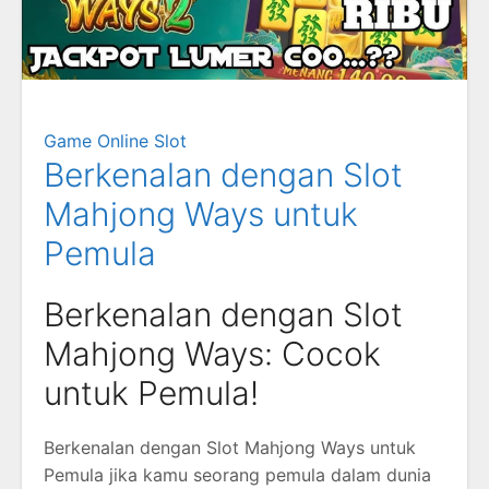
Game Online Slot
Berkenalan dengan Slot
Mahjong Ways untuk
Pemula
Berkenalan dengan Slot
Mahjong Ways: Cocok
untuk Pemula!
Berkenalan dengan Slot Mahjong Ways untuk
Pemula jika kamu seorang pemula dalam dunia