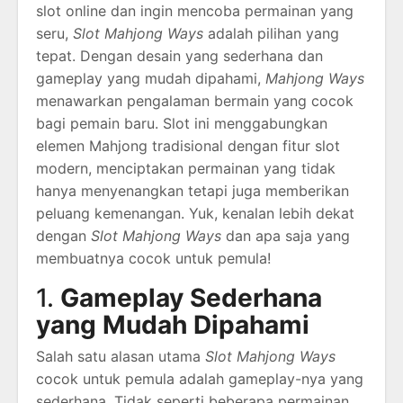
slot online dan ingin mencoba permainan yang
seru,
Slot Mahjong Ways
adalah pilihan yang
tepat. Dengan desain yang sederhana dan
gameplay yang mudah dipahami,
Mahjong Ways
menawarkan pengalaman bermain yang cocok
bagi pemain baru. Slot ini menggabungkan
elemen Mahjong tradisional dengan fitur slot
modern, menciptakan permainan yang tidak
hanya menyenangkan tetapi juga memberikan
peluang kemenangan. Yuk, kenalan lebih dekat
dengan
Slot Mahjong Ways
dan apa saja yang
membuatnya cocok untuk pemula!
1.
Gameplay Sederhana
yang Mudah Dipahami
Salah satu alasan utama
Slot Mahjong Ways
cocok untuk pemula adalah gameplay-nya yang
sederhana. Tidak seperti beberapa permainan