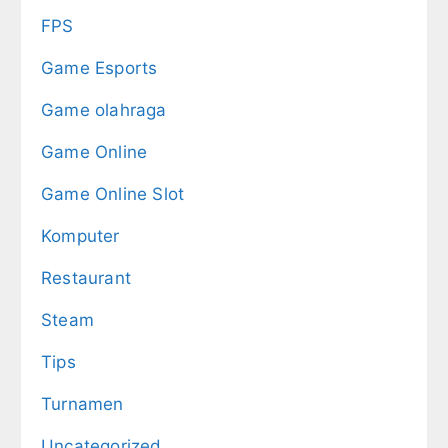
FPS
Game Esports
Game olahraga
Game Online
Game Online Slot
Komputer
Restaurant
Steam
Tips
Turnamen
Uncategorized