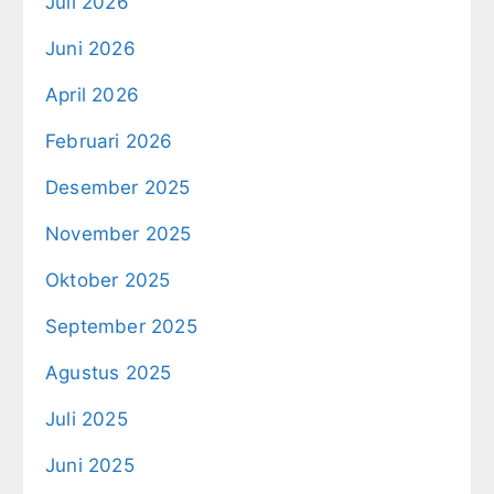
Juli 2026
Juni 2026
April 2026
Februari 2026
Desember 2025
November 2025
Oktober 2025
September 2025
Agustus 2025
Juli 2025
Juni 2025