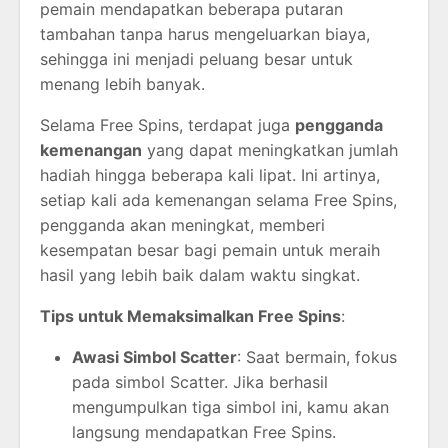
pemain mendapatkan beberapa putaran
tambahan tanpa harus mengeluarkan biaya,
sehingga ini menjadi peluang besar untuk
menang lebih banyak.
Selama Free Spins, terdapat juga
pengganda
kemenangan
yang dapat meningkatkan jumlah
hadiah hingga beberapa kali lipat. Ini artinya,
setiap kali ada kemenangan selama Free Spins,
pengganda akan meningkat, memberi
kesempatan besar bagi pemain untuk meraih
hasil yang lebih baik dalam waktu singkat.
Tips untuk Memaksimalkan Free Spins
:
Awasi Simbol Scatter
: Saat bermain, fokus
pada simbol Scatter. Jika berhasil
mengumpulkan tiga simbol ini, kamu akan
langsung mendapatkan Free Spins.