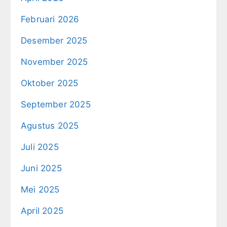
Februari 2026
Desember 2025
November 2025
Oktober 2025
September 2025
Agustus 2025
Juli 2025
Juni 2025
Mei 2025
April 2025