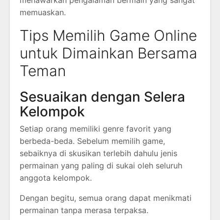
memuaskan.
Tips Memilih Game Online
untuk Dimainkan Bersama
Teman
Sesuaikan dengan Selera
Kelompok
Setiap orang memiliki genre favorit yang
berbeda-beda. Sebelum memilih game,
sebaiknya di skusikan terlebih dahulu jenis
permainan yang paling di sukai oleh seluruh
anggota kelompok.
Dengan begitu, semua orang dapat menikmati
permainan tanpa merasa terpaksa.