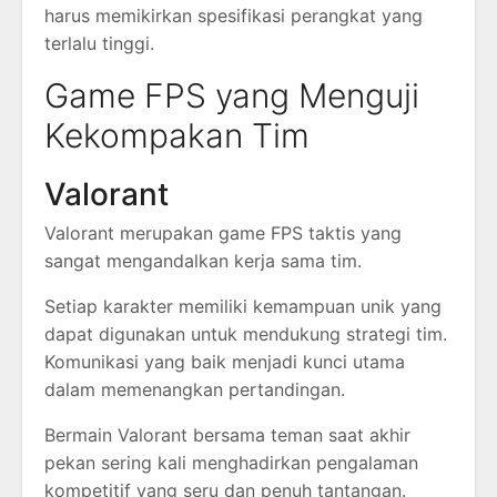
harus memikirkan spesifikasi perangkat yang
terlalu tinggi.
Game FPS yang Menguji
Kekompakan Tim
Valorant
Valorant merupakan game FPS taktis yang
sangat mengandalkan kerja sama tim.
Setiap karakter memiliki kemampuan unik yang
dapat digunakan untuk mendukung strategi tim.
Komunikasi yang baik menjadi kunci utama
dalam memenangkan pertandingan.
Bermain Valorant bersama teman saat akhir
pekan sering kali menghadirkan pengalaman
kompetitif yang seru dan penuh tantangan.