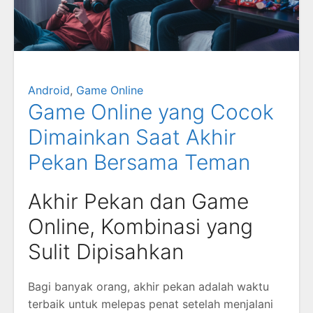
Android
,
Game Online
Game Online yang Cocok
Dimainkan Saat Akhir
Pekan Bersama Teman
Akhir Pekan dan Game
Online, Kombinasi yang
Sulit Dipisahkan
Bagi banyak orang, akhir pekan adalah waktu
terbaik untuk melepas penat setelah menjalani