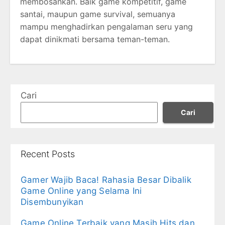
membosankan. Baik game kompetitif, game
santai, maupun game survival, semuanya
mampu menghadirkan pengalaman seru yang
dapat dinikmati bersama teman-teman.
Cari
Cari
Recent Posts
Gamer Wajib Baca! Rahasia Besar Dibalik
Game Online yang Selama Ini
Disembunyikan
Game Online Terbaik yang Masih Hits dan